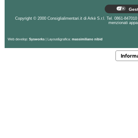
Gest
Copyright © 2000 Consiglialimentari.it di Arkè S.r.l. Tel. 0861-847010 - 
menzionati appart
Web develop:
Sysworks
| Layout&grafica:
massimiliano nibid
Informa