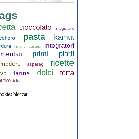
ags
cetta
cioccolato
integratore
pasta
kamut
cchero
integratori
rdure
limone
pasqua
primi piatti
imentari
ricette
omodoro
asparagi
dolci
torta
farina
ova
ritivo
dolce