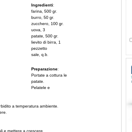
Ingredienti
:
farina, 500 gr.
burro, 50 gr.
zucchero, 100 gr.
uova, 3
patate, 500 gr.
lievito di birra, 1
pezzetto
sale, q.b.
Preparazione
:
Portate a cottura le
patate.
Pelatele e
rbidito a temperatura ambiente.
ere.
li e mettere a crescere.