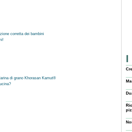
azione corretta dei bambini
mi!
I
Cr
a farina di grano Khorasan Kamut®
Mar
cucina?
Dua
Ric
piz
No