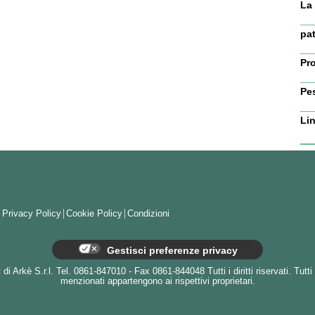
La 
pat
Pro
Pe
Lin
Privacy Policy
Cookie Policy
Condizioni
Gestisci preferenze privacy
i Arkè S.r.l. Tel. 0861-847010 - Fax 0861-844048 Tutti i diritti riservati. Tutti 
menzionati appartengono ai rispettivi proprietari.