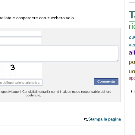
T
mellata e cospargere con zucchero velo.
ri
zu
ve
al
p
u
ape
spettivi autori. Consiglialimentari.it non è in alcun modo responsabile del loro
contenuto.
Stampa la pagina