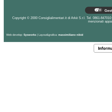
Gest
Copyright © 2000 Consiglialimentari.it di Arkè S.r.l. Tel. 0861-847010 - 
menzionati appart
Web develop:
Sysworks
| Layout&grafica:
massimiliano nibid
Informa