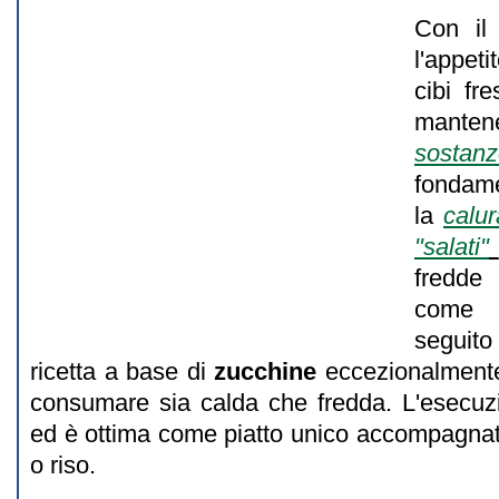
Con il
l'appeti
cibi fre
mante
sost
fondam
la
calur
"salati"
fredde 
come p
segui
ricetta a base di
zucchine
eccezionalmente
consumare sia calda che fredda. L'esecuzi
ed è ottima come piatto unico accompagnat
o riso.