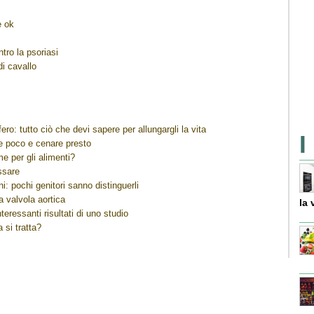
è ok
ntro la psoriasi
di cavallo
ero: tutto ciò che devi sapere per allungargli la vita
I
re poco e cenare presto
me per gli alimenti?
ssare
i: pochi genitori sanno distinguerli
a valvola aortica
la 
teressanti risultati di uno studio
a si tratta?