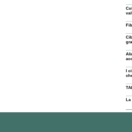
Col
val
Fi
Ci
gra
Ali
ac
I c
che
TA
La 