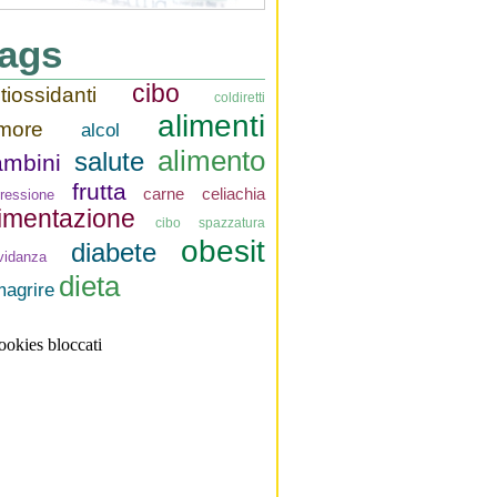
ags
cibo
tiossidanti
coldiretti
alimenti
more
alcol
alimento
salute
ambini
frutta
carne
celiachia
ressione
limentazione
cibo spazzatura
obesit
diabete
vidanza
dieta
magrire