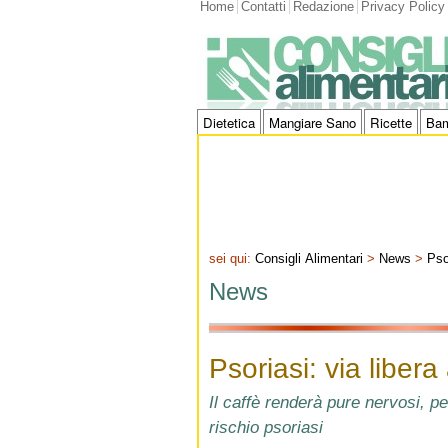
Home
Contatti
Redazione
Privacy Policy
Dietetica
Mangiare Sano
Ricette
Bam
sei qui:
Consigli Alimentari
>
News
>
Pso
News
Psoriasi: via libera 
Il caffè renderà pure nervosi, p
rischio psoriasi