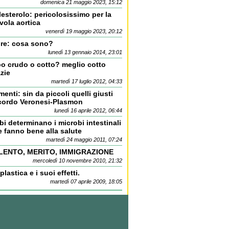
domenica 21 maggio 2023, 15:12
esterolo: pericolosissimo per la
vola aortica
venerdì 19 maggio 2023, 20:12
bre: cosa sono?
lunedì 13 gennaio 2014, 23:01
bo crudo o cotto? meglio cotto
zie
martedì 17 luglio 2012, 04:33
menti: sin da piccoli quelli giusti
cordo Veronesi-Plasmon
lunedì 16 aprile 2012, 06:44
ibi determinano i microbi intestinali
 fanno bene alla salute
martedì 24 maggio 2011, 07:24
LENTO, MERITO, IMMIGRAZIONE
mercoledì 10 novembre 2010, 21:32
plastica e i suoi effetti.
martedì 07 aprile 2009, 18:05