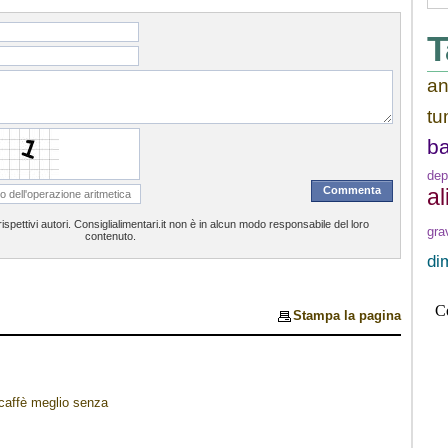
T
an
tu
b
dep
a
spettivi autori. Consiglialimentari.it non è in alcun modo responsabile del loro
gra
contenuto.
di
Stampa la pagina
caffè meglio senza