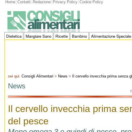
Home
Contatti
Redazione
Privacy Policy
Cookie Policy
Dietetica
Mangiare Sano
Ricette
Bambino
Alimentazione Speciale
sei qui:
Consigli Alimentari
>
News
>
Il cervello invecchia prima senza g
News
Il cervello invecchia prima s
del pesce
Meno omega 3 e quindi di pesce, pr