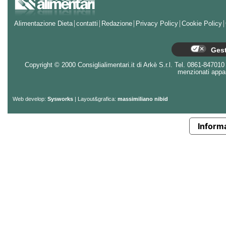
Alimentazione Dieta
contatti
Redazione
Privacy Policy
Cookie Policy
Gest
Copyright © 2000 Consiglialimentari.it di Arkè S.r.l. Tel. 0861-847010 - 
menzionati appart
Web develop:
Sysworks
| Layout&grafica:
massimiliano nibid
Informa