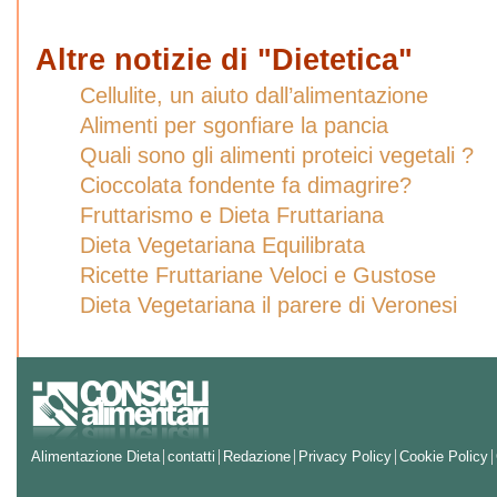
Altre notizie di "Dietetica"
Cellulite, un aiuto dall’alimentazione
Alimenti per sgonfiare la pancia
Quali sono gli alimenti proteici vegetali ?
Cioccolata fondente fa dimagrire?
Fruttarismo e Dieta Fruttariana
Dieta Vegetariana Equilibrata
Ricette Fruttariane Veloci e Gustose
Dieta Vegetariana il parere di Veronesi
Alimentazione Dieta
contatti
Redazione
Privacy Policy
Cookie Policy