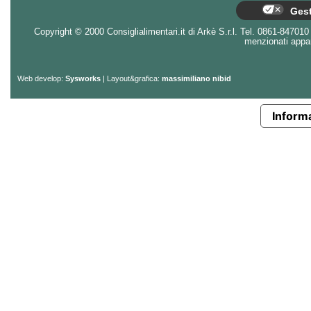
Gest
Copyright © 2000 Consiglialimentari.it di Arkè S.r.l. Tel. 0861-847010 - 
menzionati appart
Web develop:
Sysworks
| Layout&grafica:
massimiliano nibid
Informa