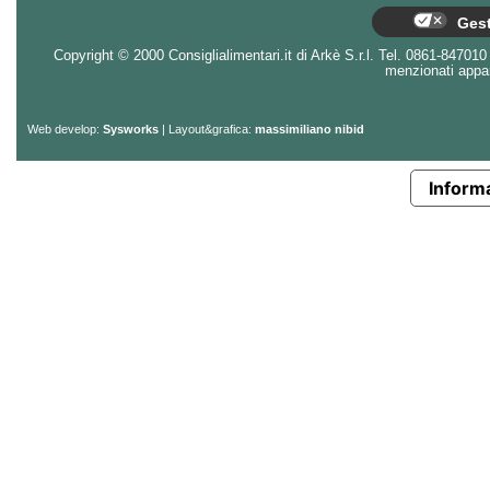
Gest
Copyright © 2000 Consiglialimentari.it di Arkè S.r.l. Tel. 0861-847010 - 
menzionati appart
Web develop:
Sysworks
| Layout&grafica:
massimiliano nibid
Informa