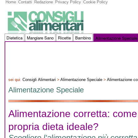
Home
Contatti
Redazione
Privacy Policy
Cookie Policy
Dietetica
Mangiare Sano
Ricette
Bambino
Alimentazione Speciale
sei qui:
Consigli Alimentari
>
Alimentazione Speciale
>
Alimentazione cor
Alimentazione Speciale
Alimentazione corretta: come 
propria dieta ideale?
Scegliere l'alimentazione più corrett