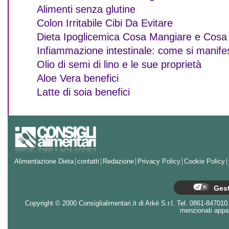
Alimenti senza glutine
Colon Irritabile Cibi Da Evitare
Dieta Ipoglicemica Cosa Mangiare e Cosa 
Infiammazione intestinale: come si manif
Olio di semi di lino e le sue proprietà
Aloe Vera benefici
Latte di soia benefici
Alimentazione Dieta
contatti
Redazione
Privacy Policy
Cookie Policy
Gest
Copyright © 2000 Consiglialimentari.it di Arkè S.r.l. Tel. 0861-847010 - 
menzionati appart