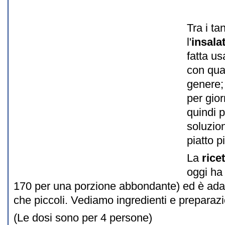
Tra i tan
l'
insala
fatta us
con qua
genere;
per gior
quindi 
soluzio
piatto 
La
rice
oggi h
170 per una porzione abbondante) ed è adatta
che piccoli. Vediamo ingredienti e preparaz
(Le dosi sono per 4 persone)