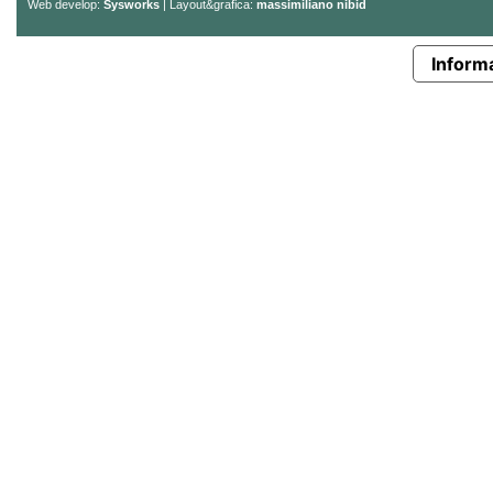
Web develop:
Sysworks
| Layout&grafica:
massimiliano nibid
Informa