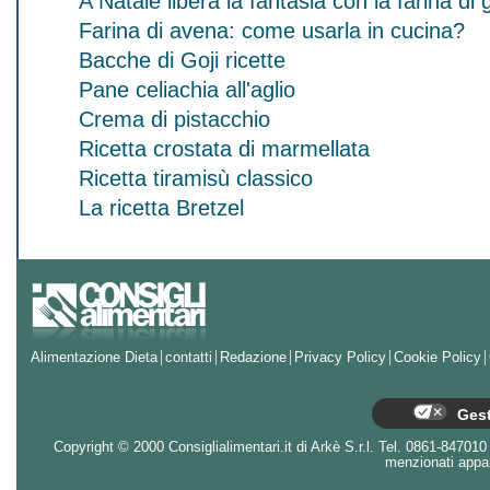
A Natale libera la fantasia con la farina 
Farina di avena: come usarla in cucina?
Bacche di Goji ricette
Pane celiachia all'aglio
Crema di pistacchio
Ricetta crostata di marmellata
Ricetta tiramisù classico
La ricetta Bretzel
Alimentazione Dieta
contatti
Redazione
Privacy Policy
Cookie Policy
Gest
Copyright © 2000 Consiglialimentari.it di Arkè S.r.l. Tel. 0861-847010 - 
menzionati appart