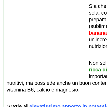
Sia che
sola, co
prepara
(sublime
banana
un'incre
nutrizio
Non sol
ricca d
importan
nutritivi, ma possiede anche un buon conten
vitamina B6, calcio e magnesio.
Grazie all'
elevatissimo apporto in
potassi