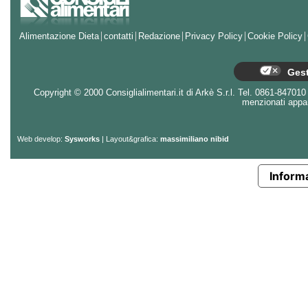
Alimentazione Dieta
contatti
Redazione
Privacy Policy
Cookie Policy
Gest
Copyright © 2000 Consiglialimentari.it di Arkè S.r.l. Tel. 0861-847010 - 
menzionati appart
Web develop:
Sysworks
| Layout&grafica:
massimiliano nibid
Informa