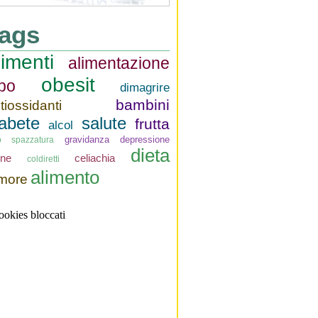
ags
limenti
alimentazione
obesit
ibo
dimagrire
bambini
tiossidanti
iabete
salute
frutta
alcol
gravidanza
depressione
o spazzatura
dieta
rne
celiachia
coldiretti
alimento
more