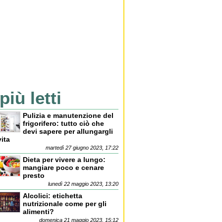
 più letti
Pulizia e manutenzione del
frigorifero: tutto ciò che
devi sapere per allungargli
vita
martedì 27 giugno 2023, 17:22
Dieta per vivere a lungo:
mangiare poco e cenare
presto
lunedì 22 maggio 2023, 13:20
Alcolici: etichetta
nutrizionale come per gli
alimenti?
domenica 21 maggio 2023, 15:12