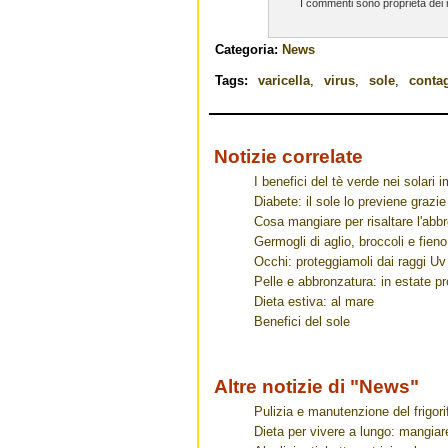
I commenti sono proprietà dei ri
Categoria:
News
Tags:
varicella
,
virus
,
sole
,
conta
Notizie correlate
I benefici del tè verde nei solari 
Diabete: il sole lo previene grazie
Cosa mangiare per risaltare l'abb
Germogli di aglio, broccoli e fieno 
Occhi: proteggiamoli dai raggi Uv
Pelle e abbronzatura: in estate pro
Dieta estiva: al mare
Benefici del sole
Altre notizie di "News"
Pulizia e manutenzione del frigorif
Dieta per vivere a lungo: mangia