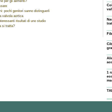
me per gli alimenti?
Col
ssare
val
i: pochi genitori sanno distinguerli
a valvola aortica
Nas
teressanti risultati di uno studio
tra
a si tratta?
Fi
Ci
gra
Ali
ac
1 
ec
ma
TA