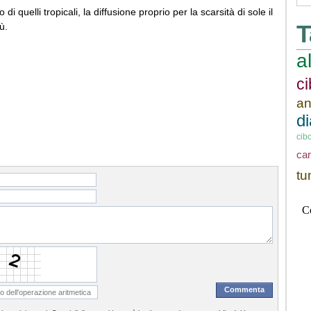
 di quelli tropicali, la diffusione proprio per la scarsità di sole il
T
iù.
a
c
an
d
cib
ca
tu