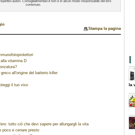
spettivi autori. Consiglialimentari.it non è in alcun modo responsabile del loro
contenuto.
gio
Stampa la pagina
immunofotoprotettori
I
 alla vitamina D
ronzatura?
greco all'origine del batterio killer
la 
teggi il tuo viso
ero: tutto ciò che devi sapere per allungargli la vita
re poco e cenare presto