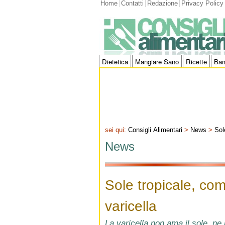
Home
Contatti
Redazione
Privacy Policy
Dietetica
Mangiare Sano
Ricette
Bam
sei qui:
Consigli Alimentari
>
News
>
Sol
News
Sole tropicale, com
varicella
La varicella non ama il sole, ne 