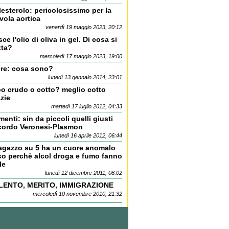
esterolo: pericolosissimo per la
vola aortica
venerdì 19 maggio 2023, 20:12
ce l'olio di oliva in gel. Di cosa si
tta?
mercoledì 17 maggio 2023, 19:00
bre: cosa sono?
lunedì 13 gennaio 2014, 23:01
bo crudo o cotto? meglio cotto
zie
martedì 17 luglio 2012, 04:33
menti: sin da piccoli quelli giusti
cordo Veronesi-Plasmon
lunedì 16 aprile 2012, 06:44
ragazzo su 5 ha un cuore anomalo
co perchè alcol droga e fumo fanno
le
lunedì 12 dicembre 2011, 08:02
LENTO, MERITO, IMMIGRAZIONE
mercoledì 10 novembre 2010, 21:32