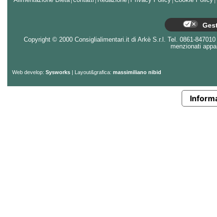
Alimentazione Dieta
contatti
Redazione
Privacy Policy
Cookie Policy
Gest
Copyright © 2000 Consiglialimentari.it di Arkè S.r.l. Tel. 0861-847010 - 
menzionati appart
Web develop:
Sysworks
| Layout&grafica:
massimiliano nibid
Informa