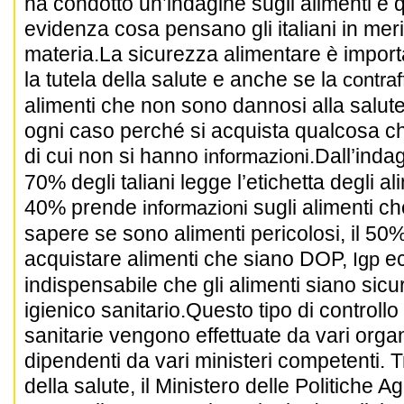
ha condotto un’indagine sugli alimenti e q
evidenza cosa pensano gli i
taliani
in meri
materia.
La sicurezza alimentare è import
la tutela della salute e anche se la
contraf
alimenti che non sono dannosi alla salute
ogni caso perché si acquista qualcosa ch
di cui non si hanno
.
Dall’inda
informazioni
70% degli
taliani
legge l’etichetta degli ali
40% prende
sugli alimenti c
informazioni
sapere se sono alimenti pericolosi, il 50
acquistare alimenti che siano DOP,
ec
Igp
indispensabile che gli alimenti siano sicur
igienico sanitario.
Questo tipo di controllo
sanitarie vengono effettuate da vari org
dipendenti da vari ministeri competenti.
T
della salute, il Ministero delle Politiche Ag