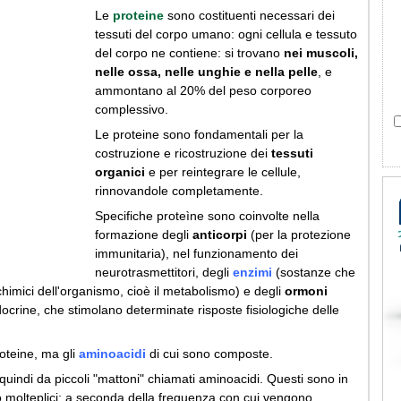
Le
proteine
sono costituenti necessari dei
tessuti del corpo umano: ogni cellula e tessuto
del corpo ne contiene: si trovano
nei muscoli,
nelle ossa, nelle unghie e nella pelle
, e
ammontano al 20% del peso corporeo
complessivo.
Le proteine sono fondamentali per la
costruzione e ricostruzione dei
tessuti
organici
e per reintegrare le cellule,
rinnovandole completamente.
Specifiche proteìne sono coinvolte nella
formazione degli
anticorpi
(per la protezione
immunitaria), nel funzionamento dei
neurotrasmettitori, degli
enzimi
(sostanze che
chimici dell'organismo, cioè il metabolismo) e degli
ormoni
ocrine, che stimolano determinate risposte fisiologiche delle
roteine, ma gli
aminoacidi
di cui sono composte.
indi da piccoli "mattoni" chiamati aminoacidi. Questi sono in
o molteplici; a seconda della frequenza con cui vengono