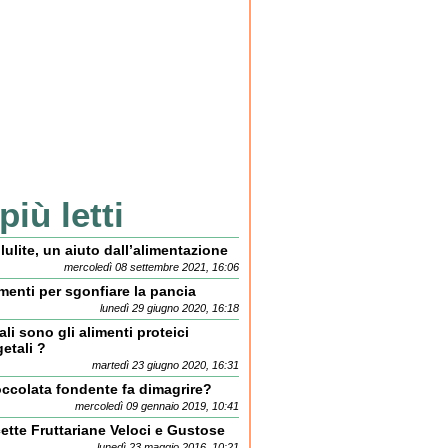
 più letti
lulite, un aiuto dall’alimentazione
mercoledì 08 settembre 2021, 16:06
menti per sgonfiare la pancia
lunedì 29 giugno 2020, 16:18
li sono gli alimenti proteici
etali ?
martedì 23 giugno 2020, 16:31
occolata fondente fa dimagrire?
mercoledì 09 gennaio 2019, 10:41
ette Fruttariane Veloci e Gustose
lunedì 23 maggio 2016, 10:21