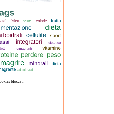
ags
frutta
ivita' fisica
calorie
salute
dieta
limentazione
cellulite
rboidrati
sport
integratori
assi
dietetica
vitamine
odotti dimagranti
roteine
perdere peso
imagrire
minerali
dieta
magrante
sali minerali