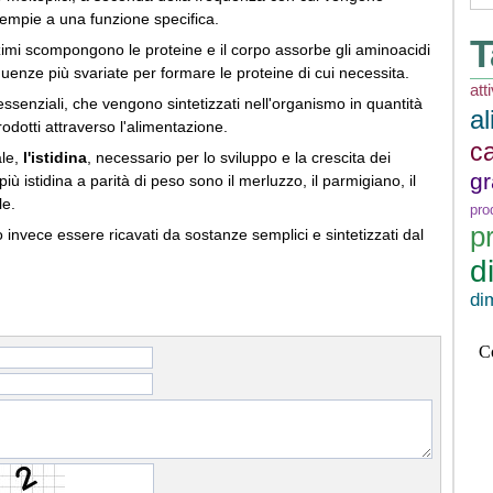
dempie a una funzione specifica.
T
nzimi scompongono le proteine e il corpo assorbe gli aminoacidi
equenze più svariate per formare le proteine di cui necessita.
att
ssenziali, che vengono sintetizzati nell'organismo in quantità
a
odotti attraverso l'alimentazione.
ca
ale,
l'istidina
, necessario per lo sviluppo e la crescita dei
gr
iù istidina a parità di peso sono il merluzzo, il parmigiano, il
le.
pr
p
invece essere ricavati da sostanze semplici e sintetizzati dal
d
di