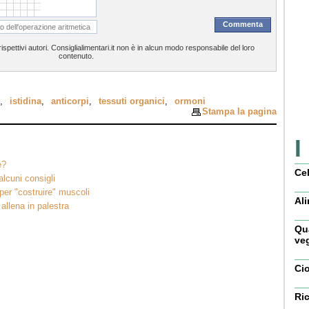
spettivi autori. Consiglialimentari.it non è in alcun modo responsabile del loro
contenuto.
,
istidina
,
anticorpi
,
tessuti organici
,
ormoni
Stampa la pagina
I
è?
Cel
alcuni consigli
per "costruire" muscoli
Ali
 allena in palestra
Qua
veg
Ci
Ric