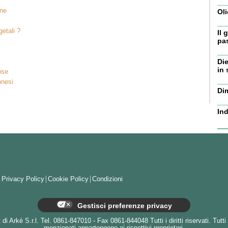
one
Oli
getali ?
Il 
pa
Die
in 
ose
onesi
Dim
Ind
Privacy Policy
Cookie Policy
Condizioni
Gestisci preferenze privacy
i Arkè S.r.l. Tel. 0861-847010 - Fax 0861-844048 Tutti i diritti riservati. Tutti 