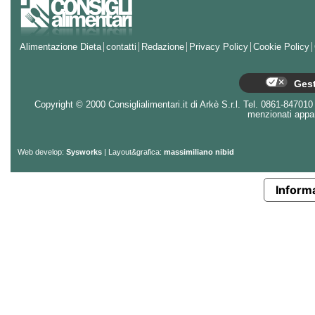
Alimentazione Dieta
contatti
Redazione
Privacy Policy
Cookie Policy
Gest
Copyright © 2000 Consiglialimentari.it di Arkè S.r.l. Tel. 0861-847010 - 
menzionati appart
Web develop:
Sysworks
| Layout&grafica:
massimiliano nibid
Informa