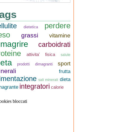
ags
perdere
llulite
dietetica
eso
grassi
vitamine
imagrire
carboidrati
roteine
attivita' fisica
salute
ieta
sport
prodotti dimagranti
nerali
frutta
limentazione
dieta
sali minerali
integratori
magrante
calorie