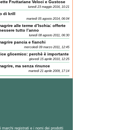
ette Fruttariane Veloci e Gustose
lunedì 23 maggio 2016, 10:21
o di krill
martedì 05 agosto 2014, 06:04
agrire alle terme d’Ischia: offerte
nessere tutto l’anno
lunedì 08 agosto 2011, 06:30
agrire pancia e fianchi
mercoledì 09 marzo 2011, 12:45
ice glicemico: perchè è importante
giovedì 15 aprile 2010, 12:25
magrire, ma senza rinunce
martedì 21 aprile 2009, 17:14
i marchi registrati e i nomi dei prodotti