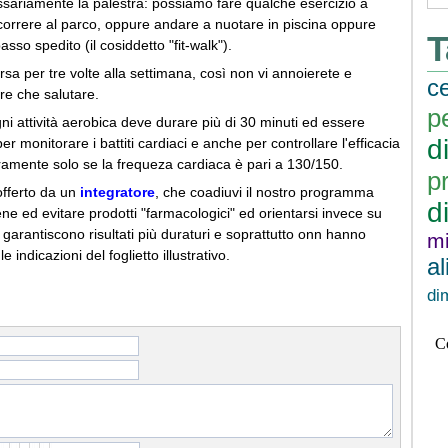
cessariamente la palestra: possiamo fare qualche esercizio a
orrere al parco, oppure andare a nuotare in piscina oppure
T
so spedito (il cosiddetto "fit-walk").
rsa per tre volte alla settimana, così non vi annoierete e
ce
tre che salutare.
p
ni attività aerobica deve durare più di 30 minuti ed essere
d
r monitorare i battiti cardiaci e anche per controllare l'efficacia
veramente solo se la frequeza cardiaca è pari a 130/150.
p
 offerto da un
integratore
, che coadiuvi il nostro programma
d
e ed evitare prodotti "farmacologici" ed orientarsi invece su
 garantiscono risultati più duraturi e soprattutto onn hanno
mi
 indicazioni del foglietto illustrativo.
a
di