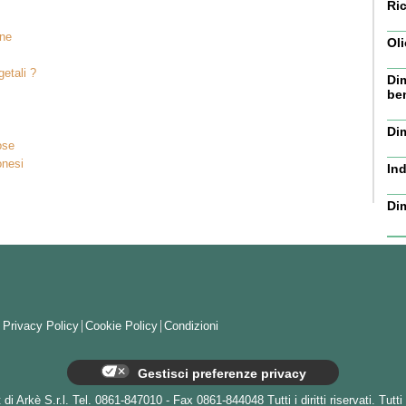
Ric
one
Oli
getali ?
Dim
be
Dim
ose
onesi
Ind
Di
Privacy Policy
Cookie Policy
Condizioni
Gestisci preferenze privacy
i Arkè S.r.l. Tel. 0861-847010 - Fax 0861-844048 Tutti i diritti riservati. Tutti 