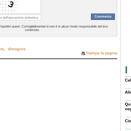
spettivi autori. Consiglialimentari.it non è in alcun modo responsabile del loro
contenuto.
ore
,
dimagrire
Stampa la pagina
I
Cel
Ali
Qua
veg
Ci