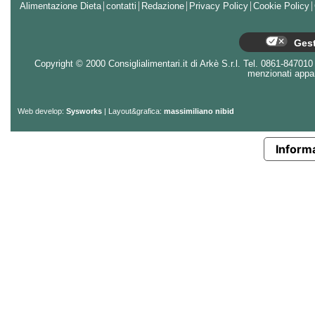
Alimentazione Dieta
contatti
Redazione
Privacy Policy
Cookie Policy
Gest
Copyright © 2000 Consiglialimentari.it di Arkè S.r.l. Tel. 0861-847010 - 
menzionati appart
Web develop:
Sysworks
| Layout&grafica:
massimiliano nibid
Informa