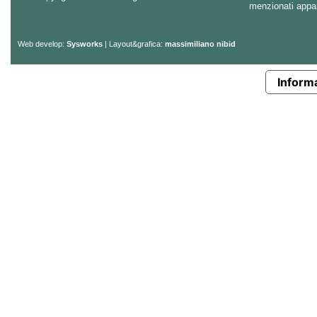
menzionati appart
Web develop:
Sysworks
| Layout&grafica:
massimiliano nibid
Informa