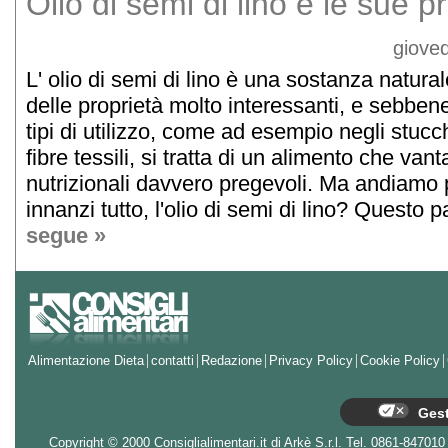
Olio di semi di lino e le sue p
gioved
L' olio di semi di lino è una sostanza natur
delle proprietà molto interessanti, e sebbene
tipi di utilizzo, come ad esempio negli stucch
fibre tessili, si tratta di un alimento che vant
nutrizionali davvero pregevoli. Ma andiamo 
innanzi tutto, l'olio di semi di lino? Questo pa
segue »
Alimentazione Dieta
contatti
Redazione
Privacy Policy
Cookie Policy
Gest
Copyright © 2000 Consiglialimentari.it di Arkè S.r.l. Tel. 0861-847010 - 