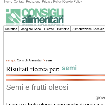
Home
Contatti
Redazione
Privacy Policy
Cookie Policy
Dietetica
Mangiare Sano
Ricette
Bambino
Alimentazione Speciale
sei qui:
Consigli Alimentari
>
semi
Risultati ricerca per:
semi
Semi e frutti oleosi
giov
I semi e i frutti oleosi sono ricchi di proteine