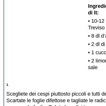
Ingredi
di lt:
• 10-12 
Treviso
• 8 dl d
• 2 dl d
• 1 cucc
• 2 limo
sale
1
Scegliete dei cespi piuttosto piccoli e tutti 
Scartate le foglie difettose e tagliate le rad