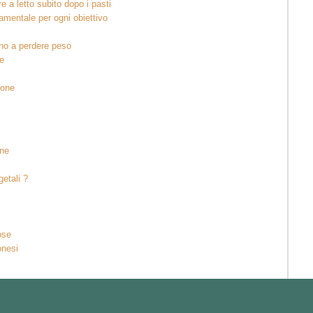
 a letto subito dopo i pasti
damentale per ogni obiettivo
no a perdere peso
te
eone
one
getali ?
ose
onesi