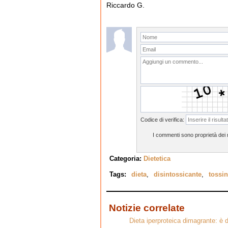
Riccardo G.
Codice di verifica:
I commenti sono proprietà dei ri
Categoria:
Dietetica
Tags:
dieta
,
disintossicante
,
tossi
Notizie correlate
Dieta iperproteica dimagrante: è 