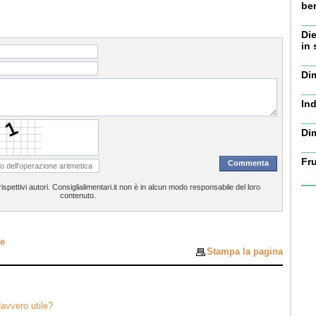
be
Die
in 
Dim
Ind
Di
Fru
spettivi autori. Consiglialimentari.it non è in alcun modo responsabile del loro
contenuto.
ne
Stampa la pagina
davvero utile?