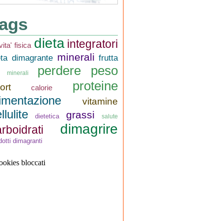
ags
dieta
integratori
ivita' fisica
minerali
eta dimagrante
frutta
perdere peso
i minerali
proteine
ort
calorie
limentazione
vitamine
llulite
grassi
dietetica
salute
dimagrire
rboidrati
dotti dimagranti