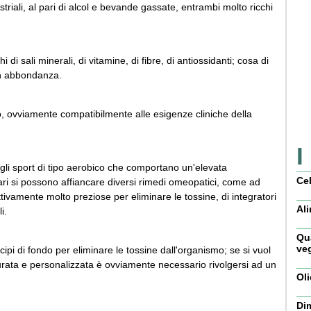
ustriali, al pari di alcol e bevande gassate, entrambi molto ricchi
i di sali minerali, di vitamine, di fibre, di antiossidanti; cosa di
n abbondanza.
o, ovviamente compatibilmente alle esigenze cliniche della
I
tto gli sport di tipo aerobico che comportano un'elevata
Cel
ari si possono affiancare diversi rimedi omeopatici, come ad
ettivamente molto preziose per eliminare le tossine, di integratori
Ali
i.
Qua
veg
ipi di fondo per eliminare le tossine dall'organismo; se si vuol
urata e personalizzata è ovviamente necessario rivolgersi ad un
Oli
Dim