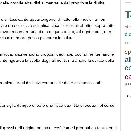
le proprie abitudini alimentari e del proprio stile di vita.
T
ta disintossicante appartengono, di fatto, alla medicina non
 una certezza scienfica circa i loro reali effetti e soprattutto
att
e deve presentare una dieta di questo tipo; ad ogni modo, non
di
cio alimentare possa giovare alla salute.
sal
sp
univoca, anzi vengono proposti degli approcci alimentari anche
a
anto riguarda la scelta degli alimenti, ma anche la durata della
ce
ca
 alcuni tratti distintivi comuni alle diete disintossicanti.
pro
 consiglia dunque di bere una ricca quantità di acqua nel corso
i grassi e di origine animale, così come i prodotti da fast-food, i