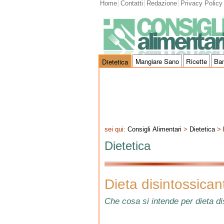
Home
Contatti
Redazione
Privacy Policy
Mangiare Sano
Ricette
Ba
Dietetica
sei qui:
Consigli Alimentari
>
Dietetica
>
Dietetica
Dieta disintossican
Che cosa si intende per dieta d