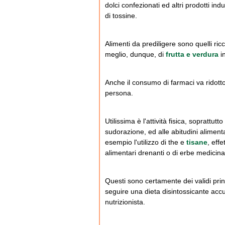
dolci confezionati ed altri prodotti ind
di tossine.
Alimenti da prediligere sono quelli ricch
meglio, dunque, di
frutta e verdura
i
Anche il consumo di farmaci va ridott
persona.
Utilissima è l'attività fisica, soprattu
sudorazione, ed alle abitudini aliment
esempio l'utilizzo di the e
tisane
, eff
alimentari drenanti o di erbe medicinal
Questi sono certamente dei validi princ
seguire una dieta disintossicante acc
nutrizionista.