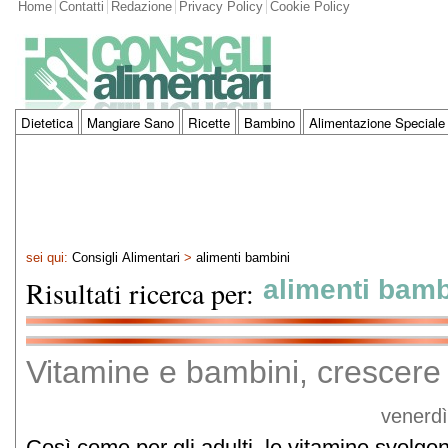
Home
Contatti
Redazione
Privacy Policy
Cookie Policy
Dietetica
Mangiare Sano
Ricette
Bambino
Alimentazione Speciale
sei qui:
Consigli Alimentari
>
alimenti bambini
Risultati ricerca per:
alimenti bamb
Vitamine e bambini, crescere 
venerdì
Così come per gli adulti, le vitamine svolgo