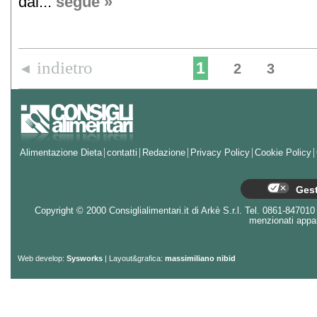
dai...
segue »
indietro
1
◄
2
3
Alimentazione Dieta
contatti
Redazione
Privacy Policy
Cookie Policy
Gest
Copyright © 2000 Consiglialimentari.it di Arkè S.r.l. Tel. 0861-847010 - 
menzionati appart
Web develop:
Sysworks
| Layout&grafica:
massimiliano nibid