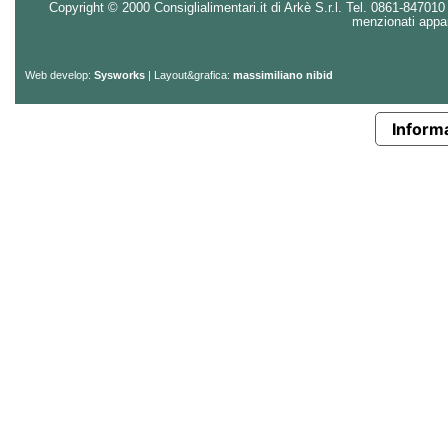
Copyright © 2000 Consiglialimentari.it di Arkè S.r.l. Tel. 0861-847010 - 
menzionati appart
Web develop:
Sysworks
| Layout&grafica:
massimiliano nibid
Informa