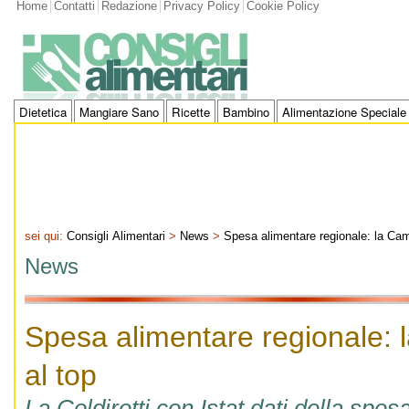
Home
Contatti
Redazione
Privacy Policy
Cookie Policy
Dietetica
Mangiare Sano
Ricette
Bambino
Alimentazione Speciale
sei qui:
Consigli Alimentari
>
News
>
Spesa alimentare regionale: la Cam
News
Spesa alimentare regionale:
al top
La Coldiretti con Istat dati della spe