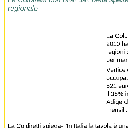
regionale
La Coldi
2010 ha 
regioni 
per man
Vertice 
occupat
521 eur
il 36% i
Adige c
mensili
La Coldiretti spiega- "In Italia la tavola è 