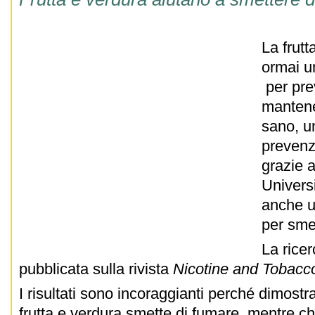
La frutt
ormai u
per pre
mantener
sano, u
prevenz
grazie a
Universi
anche u
per sme
La rice
pubblicata sulla rivista
Nicotine and Tobacc
I risultati sono incoraggianti perché dimos
frutta e verdura smette di fumare, mentre c