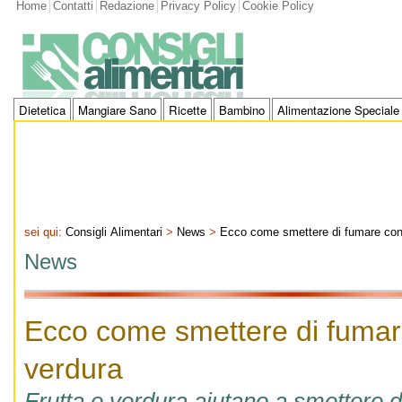
Home
Contatti
Redazione
Privacy Policy
Cookie Policy
Dietetica
Mangiare Sano
Ricette
Bambino
Alimentazione Speciale
sei qui:
Consigli Alimentari
>
News
>
Ecco come smettere di fumare con 
News
Ecco come smettere di fumare
verdura
Frutta e verdura aiutano a smettere 