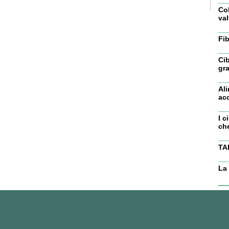
Col
val
Fi
Ci
gra
Ali
ac
I c
che
TA
La 