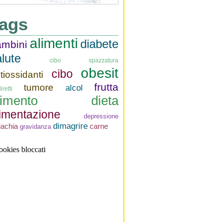
ags
alimenti
diabete
ambini
lute
cibo spazzatura
obesit
cibo
tiossidanti
frutta
tumore
alcol
iretti
limento
dieta
limentazione
depressione
dimagrire
iachia
carne
gravidanza