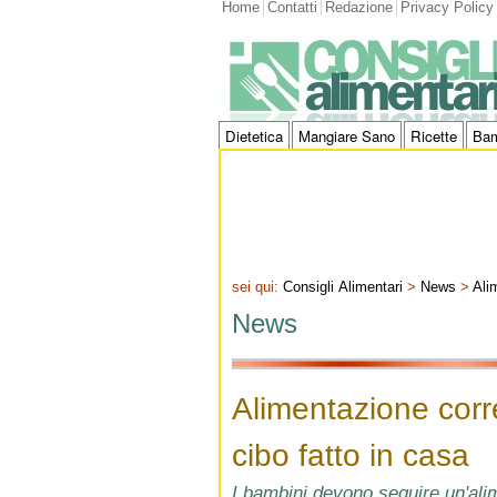
Home
Contatti
Redazione
Privacy Policy
Dietetica
Mangiare Sano
Ricette
Bam
sei qui:
Consigli Alimentari
>
News
>
Ali
News
Alimentazione corr
cibo fatto in casa
I bambini devono seguire un'ali