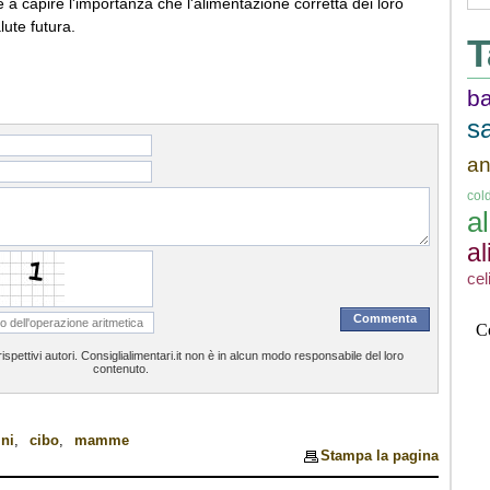
 capire l'importanza che l'alimentazione corretta dei loro
lute futura.
T
b
sa
an
cold
a
a
cel
spettivi autori. Consiglialimentari.it non è in alcun modo responsabile del loro
contenuto.
ni
,
cibo
,
mamme
Stampa la pagina