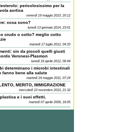
esterolo: pericolosissimo per la
vola aortica
venerdì 19 maggio 2023, 20:12
bre: cosa sono?
lunedì 13 gennaio 2014, 23:01
bo crudo o cotto? meglio cotto
zie
martedì 17 luglio 2012, 04:33
menti: sin da piccoli quelli giusti
cordo Veronesi-Plasmon
lunedì 16 aprile 2012, 06:44
ibi determinano i microbi intestinali
 fanno bene alla salute
martedì 24 maggio 2011, 07:24
LENTO, MERITO, IMMIGRAZIONE
mercoledì 10 novembre 2010, 21:32
plastica e i suoi effetti.
martedì 07 aprile 2009, 18:05