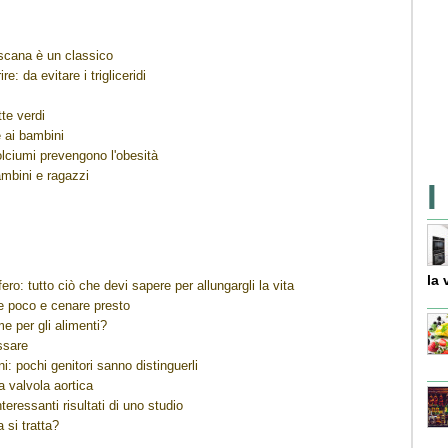
scana è un classico
e: da evitare i trigliceridi
te verdi
e ai bambini
olciumi prevengono l'obesità
ambini e ragazzi
I
la 
ero: tutto ciò che devi sapere per allungargli la vita
re poco e cenare presto
me per gli alimenti?
ssare
i: pochi genitori sanno distinguerli
a valvola aortica
teressanti risultati di uno studio
a si tratta?