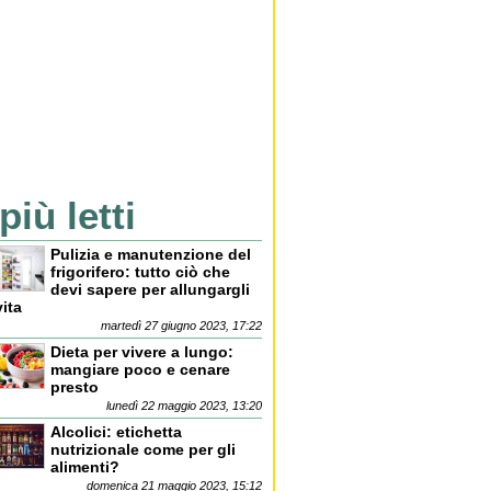
 più letti
Pulizia e manutenzione del
frigorifero: tutto ciò che
devi sapere per allungargli
vita
martedì 27 giugno 2023, 17:22
Dieta per vivere a lungo:
mangiare poco e cenare
presto
lunedì 22 maggio 2023, 13:20
Alcolici: etichetta
nutrizionale come per gli
alimenti?
domenica 21 maggio 2023, 15:12