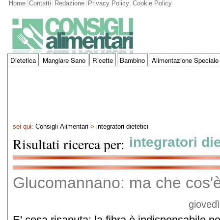
Home
Contatti
Redazione
Privacy Policy
Cookie Policy
Dietetica
Mangiare Sano
Ricette
Bambino
Alimentazione Speciale
sei qui:
Consigli Alimentari
>
integratori dietetici
Risultati ricerca per:
integratori die
Glucomannano: ma che cos'
giovedì
E' cosa risaputa: la fibra è indispensabile p