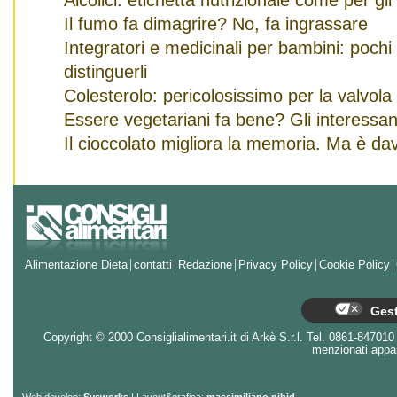
Alcolici: etichetta nutrizionale come per gli
Il fumo fa dimagrire? No, fa ingrassare
Integratori e medicinali per bambini: pochi
distinguerli
Colesterolo: pericolosissimo per la valvola
Essere vegetariani fa bene? Gli interessanti
Il cioccolato migliora la memoria. Ma è da
Alimentazione Dieta
contatti
Redazione
Privacy Policy
Cookie Policy
Gest
Copyright © 2000 Consiglialimentari.it di Arkè S.r.l. Tel. 0861-847010 - 
menzionati appart
Web develop:
Sysworks
| Layout&grafica:
massimiliano nibid