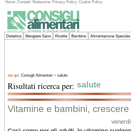
Home
Contatti
Redazione
Privacy Policy
Cookie Policy
Dietetica
Mangiare Sano
Ricette
Bambino
Alimentazione Speciale
sei qui:
Consigli Alimentari
>
salute
Risultati ricerca per:
salute
Vitamine e bambini, crescere 
venerdì
Così come per gli adulti, le vitamine svolgo