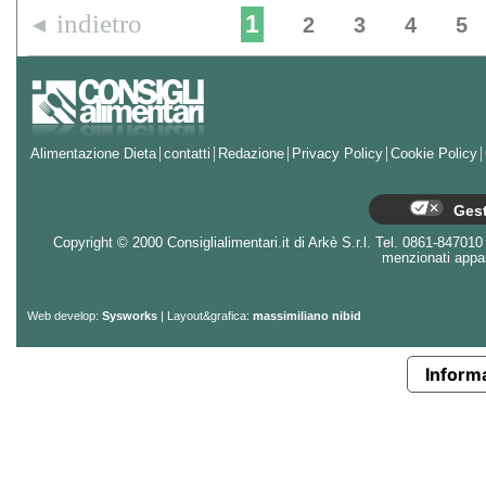
indietro
1
◄
2
3
4
5
Alimentazione Dieta
contatti
Redazione
Privacy Policy
Cookie Policy
Gest
Copyright © 2000 Consiglialimentari.it di Arkè S.r.l. Tel. 0861-847010 - 
menzionati appart
Web develop:
Sysworks
| Layout&grafica:
massimiliano nibid
Informa