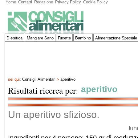
Home
Contatti
Redazione
Privacy Policy
Cookie Policy
Dietetica
Mangiare Sano
Ricette
Bambino
Alimentazione Speciale
sei qui:
Consigli Alimentari
>
aperitivo
Risultati ricerca per:
aperitivo
Un aperitivo sfizioso.
lun
Ingredienti per 4 persone: 150 gr di merluzz