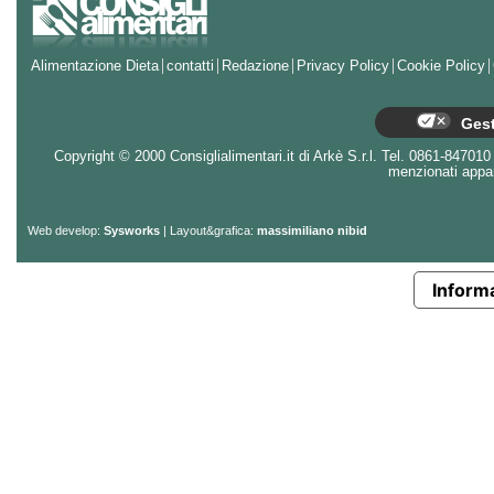
Alimentazione Dieta
contatti
Redazione
Privacy Policy
Cookie Policy
Gest
Copyright © 2000 Consiglialimentari.it di Arkè S.r.l. Tel. 0861-847010 - 
menzionati appart
Web develop:
Sysworks
| Layout&grafica:
massimiliano nibid
Informa