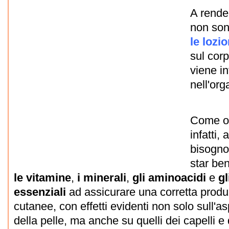
A render
non son
le lozio
sul cor
viene in
nell'or
Come og
infatti,
bisogno 
star ben
le
vitamine
,
i minerali
,
gli
aminoacidi
e
gl
essenziali
ad assicurare una corretta produ
cutanee, con effetti evidenti non solo sull'as
della pelle, ma anche su quelli dei capelli e