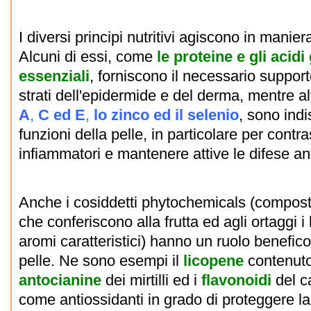
I diversi principi nutritivi agiscono in maniera
Alcuni di essi, come
le
proteine e gli acidi
essenziali
, forniscono il necessario supporto
strati dell'epidermide e del derma, mentre a
A
,
C ed E
,
lo zinco ed il selenio
, sono indi
funzioni della pelle, in particolare per contra
infiammatori e mantenere attive le difese ant
Anche i cosiddetti phytochemicals (composti
che conferiscono alla frutta ed agli ortaggi i 
aromi caratteristici) hanno un ruolo benefico
pelle. Ne sono esempi il
licopene
contenuto
antocianine
dei mirtilli ed i
flavonoidi
del c
come antiossidanti in grado di proteggere la 