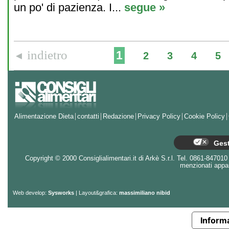
un po' di pazienza. I...
segue »
indietro
1
◄
2
3
4
5
Alimentazione Dieta
contatti
Redazione
Privacy Policy
Cookie Policy
Gest
Copyright © 2000 Consiglialimentari.it di Arkè S.r.l. Tel. 0861-847010 - 
menzionati appart
Web develop:
Sysworks
| Layout&grafica:
massimiliano nibid
Informa