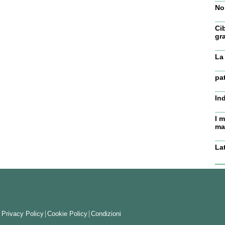
No
Ci
gr
La 
pa
In
I m
ma
La
Privacy Policy
Cookie Policy
Condizioni