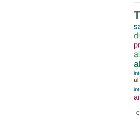
T
s
d
p
a
a
in
al
in
an