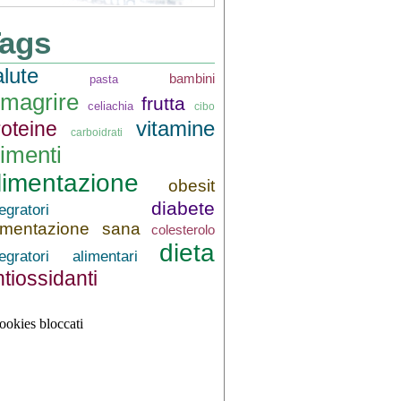
ags
alute
bambini
pasta
imagrire
frutta
celiachia
cibo
vitamine
roteine
carboidrati
limenti
limentazione
obesit
diabete
tegratori
imentazione sana
colesterolo
dieta
tegratori alimentari
tiossidanti