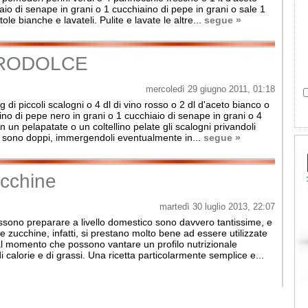
io di senape in grani o 1 cucchiaino di pepe in grani o sale 1
ole bianche e lavateli. Pulite e lavate le altre...
segue »
GRODOLCE
mercoledì 29 giugno 2011, 01:18
kg di piccoli scalogni o 4 dl di vino rosso o 2 dl d'aceto bianco o
no di pepe nero in grani o 1 cucchiaio di senape in grani o 4
n un pelapatate o un coltellino pelate gli scalogni privandoli
se sono doppi, immergendoli eventualmente in...
segue »
ucchine
martedì 30 luglio 2013, 22:07
ossono preparare a livello domestico sono davvero tantissime, e
e zucchine, infatti, si prestano molto bene ad essere utilizzate
dal momento che possono vantare un profilo nutrizionale
calorie e di grassi. Una ricetta particolarmente semplice e...