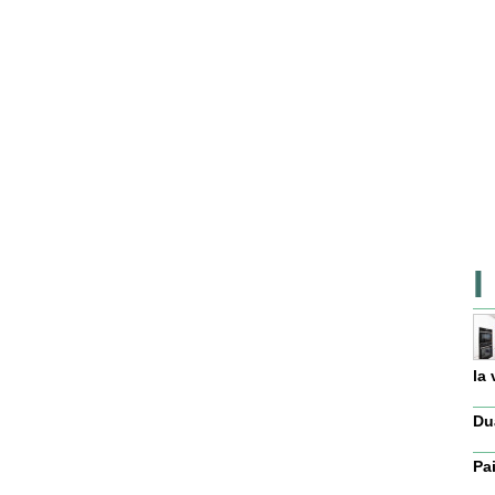
I
la 
Dua
Pa