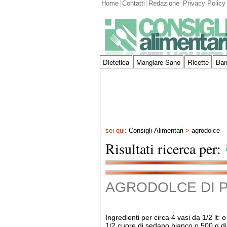
Home
Contatti
Redazione
Privacy Policy
Dietetica
Mangiare Sano
Ricette
Bam
sei qui:
Consigli Alimentari
>
agrodolce
Risultati ricerca per:
AGRODOLCE DI 
Ingredienti per circa 4 vasi da 1/2 lt: 
1/2 cuore di sedano bianco o 500 g di