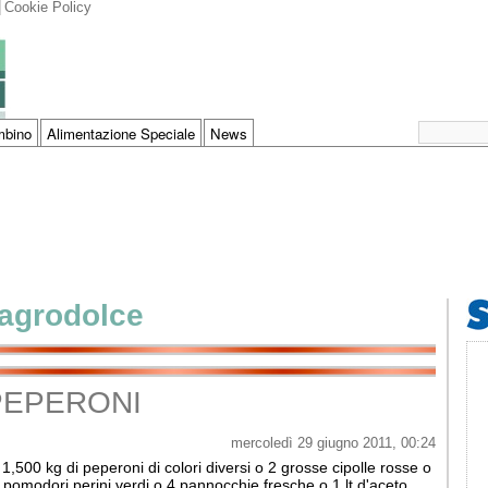
Cookie Policy
bino
Alimentazione Speciale
News
agrodolce
PEPERONI
mercoledì 29 giugno 2011, 00:24
o 1,500 kg di peperoni di colori diversi o 2 grosse cipolle rosse o
 pomodori perini verdi o 4 pannocchie fresche o 1 lt d'aceto