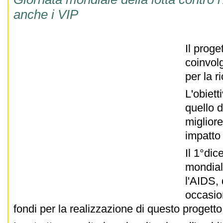
anche i VIP
Il proge
coinvolg
per la r
L'obiett
quello 
migliore
impatto 
Il 1°dic
mondiale
l'AIDS, 
occasion
fondi per la realizzazione di questo progett