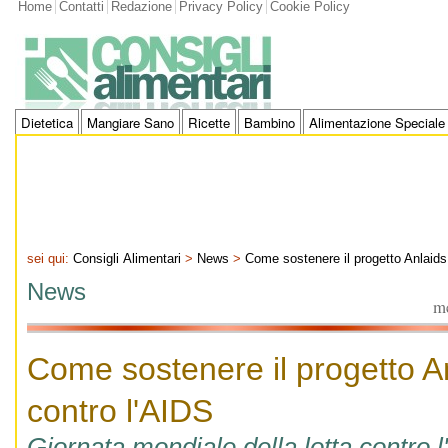
Home
Contatti
Redazione
Privacy Policy
Cookie Policy
Dietetica
Mangiare Sano
Ricette
Bambino
Alimentazione Speciale
sei qui:
Consigli Alimentari
>
News
>
Come sostenere il progetto Anlaids
News
me
Come sostenere il progetto A
contro l'AIDS
Giornata mondiale della lotta contro 