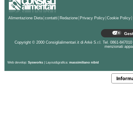
Alimentazione Dieta
contatti
Redazione
Privacy Policy
Cookie Policy
Gest
Copyright © 2000 Consiglialimentari.it di Arkè S.r.l. Tel. 0861-847010 - 
menzionati appart
Web develop:
Sysworks
| Layout&grafica:
massimiliano nibid
Informa