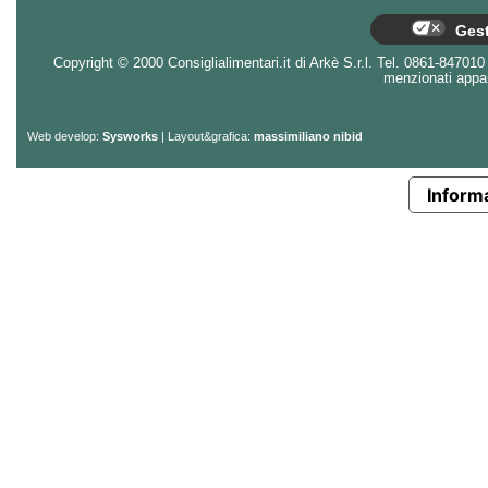
Gest
Copyright © 2000 Consiglialimentari.it di Arkè S.r.l. Tel. 0861-847010 - 
menzionati appart
Web develop:
Sysworks
| Layout&grafica:
massimiliano nibid
Informa