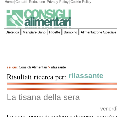
Home
Contatti
Redazione
Privacy Policy
Cookie Policy
Dietetica
Mangiare Sano
Ricette
Bambino
Alimentazione Speciale
sei qui:
Consigli Alimentari
>
rilassante
Risultati ricerca per:
rilassante
La tisana della sera
venerd
La sera, prima di andare a dormire, non c'è n