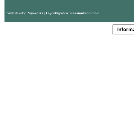
Web develop:
Sysworks
| Layout&grafica:
massimiliano nibid
Informa