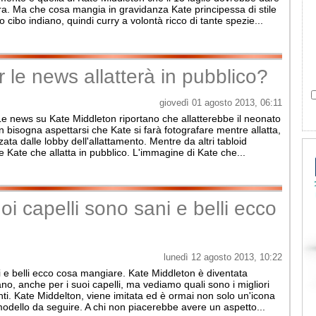
erra. Ma che cosa mangia in gravidanza Kate principessa di stile
ibo indiano, quindi curry a volontà ricco di tante spezie...
 le news allatterà in pubblico?
giovedì 01 agosto 2013, 06:11
 Le news su Kate Middleton riportano che allatterebbe il neonato
 bisogna aspettarsi che Kate si farà fotografare mentre allatta,
ta dalle lobby dell'allattamento. Mentre da altri tabloid
re Kate che allatta in pubblico. L'immagine di Kate che...
oi capelli sono sani e belli ecco
lunedì 12 agosto 2013, 10:22
i e belli ecco cosa mangiare. Kate Middleton è diventata
ano, anche per i suoi capelli, ma vediamo quali sono i migliori
enti. Kate Middelton, viene imitata ed è ormai non solo un'icona
modello da seguire. A chi non piacerebbe avere un aspetto...