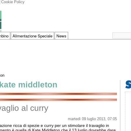
Cookie Policy
bino
Alimentazione Speciale
News
ton
kate middleton
aglio al curry
martedì 09 luglio 2013, 07:05
ione ricca di spezie e curry per un stimolare il travaglio in
ento è quella di Kate Middleton che il 13 luglio dovrebbe dare