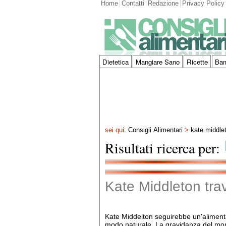
Home
Contatti
Redazione
Privacy Policy
Dietetica
Mangiare Sano
Ricette
Bam
sei qui:
Consigli Alimentari
>
kate middle
Risultati ricerca per:
Kate Middleton trav
Kate Middelton seguirebbe un'alimentaz
modo naturale. La gravidanza del mom