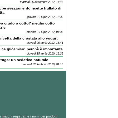
martedì 25 settembre 2012, 14:46
ppe svezzamento ricette frullato di
tta
giovedì 19 luglio 2012, 15:30
bo crudo o cotto? meglio cotto
azie
martedì 17 luglio 2012, 04:33
ricetta della crostata allo yogurt
giovedì 05 aprile 2012, 15:41
dice glicemico: perchè è importante
giovedì 15 aprile 2010, 12:25
ttuga: un sedativo naturale
venerdì 26 febbraio 2010, 01:18
i marchi registrati e i nomi dei prodotti