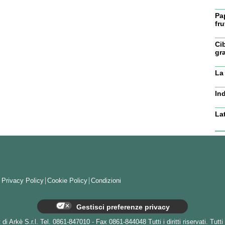
Pa
fru
Ci
gr
La 
In
La
Privacy Policy
Cookie Policy
Condizioni
Gestisci preferenze privacy
i Arkè S.r.l. Tel. 0861-847010 - Fax 0861-844048 Tutti i diritti riservati. Tutti 