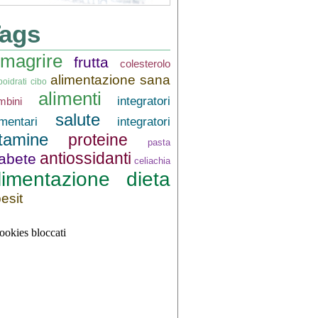
ags
imagrire
frutta
colesterolo
alimentazione sana
boidrati
cibo
alimenti
integratori
mbini
salute
imentari
integratori
itamine
proteine
pasta
antiossidanti
iabete
celiachia
limentazione
dieta
esit