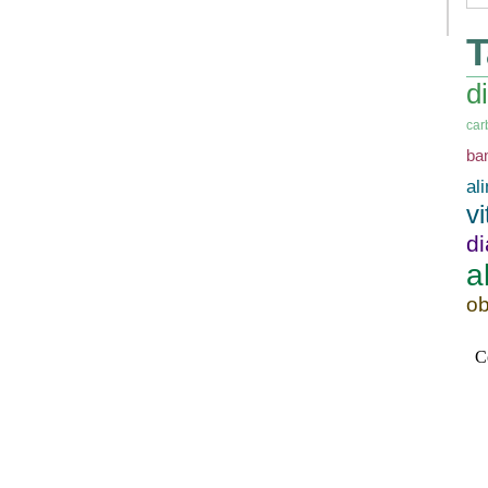
T
d
car
ba
al
v
d
a
ob