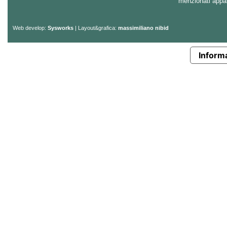
menzionati appart
Web develop:
Sysworks
| Layout&grafica:
massimiliano nibid
Informa