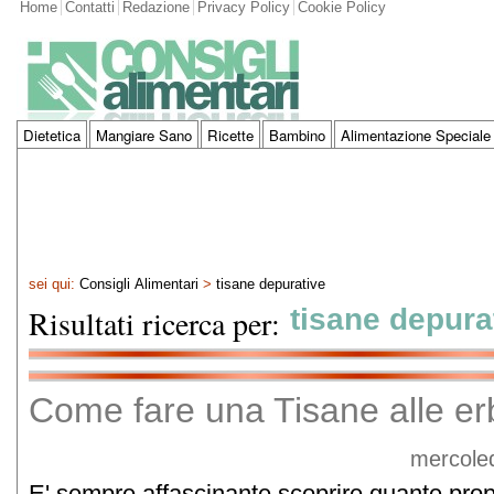
Home
Contatti
Redazione
Privacy Policy
Cookie Policy
Dietetica
Mangiare Sano
Ricette
Bambino
Alimentazione Speciale
sei qui:
Consigli Alimentari
>
tisane depurative
Risultati ricerca per:
tisane depura
Come fare una Tisane alle er
mercoled
E' sempre affascinante scoprire quante propr