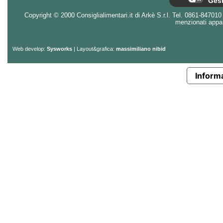
Gest
Copyright © 2000 Consiglialimentari.it di Arkè S.r.l. Tel. 0861-847010 - 
menzionati appart
Web develop:
Sysworks
| Layout&grafica:
massimiliano nibid
Informa