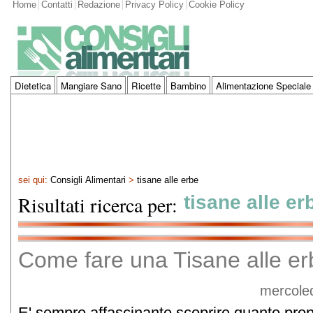
Home
Contatti
Redazione
Privacy Policy
Cookie Policy
Dietetica
Mangiare Sano
Ricette
Bambino
Alimentazione Speciale
sei qui:
Consigli Alimentari
>
tisane alle erbe
Risultati ricerca per:
tisane alle er
Come fare una Tisane alle er
mercoled
E' sempre affascinante scoprire quante propr