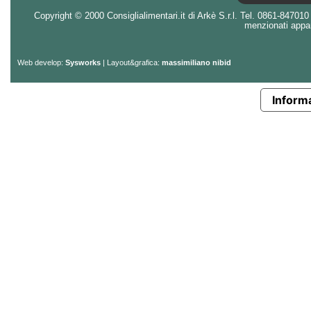
Copyright © 2000 Consiglialimentari.it di Arkè S.r.l. Tel. 0861-847010 - 
menzionati appart
Web develop:
Sysworks
| Layout&grafica:
massimiliano nibid
Informa