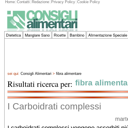
Home
Contatti
Redazione
Privacy Policy
Cookie Policy
Dietetica
Mangiare Sano
Ricette
Bambino
Alimentazione Speciale
sei qui:
Consigli Alimentari
>
fibra alimentare
Risultati ricerca per:
fibra alimenta
I Carboidrati complessi
mart
I carboidrati complessi vengono assorbiti pi