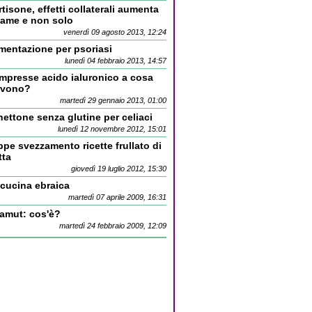
tisone, effetti collaterali aumenta
fame e non solo
venerdì 09 agosto 2013, 12:24
mentazione per psoriasi
lunedì 04 febbraio 2013, 14:57
mpresse acido ialuronico a cosa
rvono?
martedì 29 gennaio 2013, 01:00
ettone senza glutine per celiaci
lunedì 12 novembre 2012, 15:01
pe svezzamento ricette frullato di
tta
giovedì 19 luglio 2012, 15:30
 cucina ebraica
martedì 07 aprile 2009, 16:31
kamut: cos'è?
martedì 24 febbraio 2009, 12:09