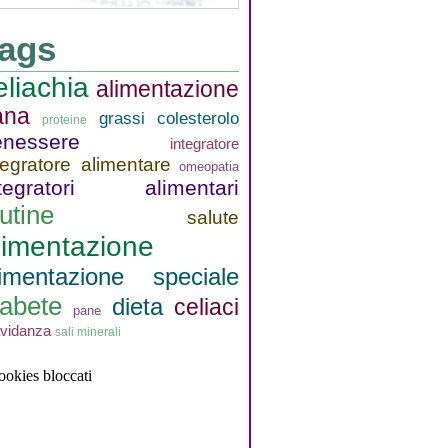
ags
eliachia
alimentazione
ana
grassi
colesterolo
proteine
enessere
integratore
tegratore alimentare
omeopatia
ntegratori alimentari
lutine
salute
limentazione
limentazione speciale
iabete
dieta
celiaci
pane
avidanza
sali minerali