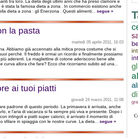
nanti tra loro. La dieta degli ultimi anni che ha preso clamore e
 è stata la famosa dieta a zona . In commercio esistono anche
ella dieta a zona : gli Enerzona . Questi alimenti...
segue »
T
c
on la pasta
s
martedì 05 aprile 2011, 16:03
b
ana. Abbiamo già accennato alla mitica prova costume che si
in
suoi perché. Il freddo è ormai un ricordo e finalmente possiamo
i
i più aderenti. Le magliettine di cotone aderiscono bene alle
e curva allora che fare? Ecco che ricorriamo subito ad una...
g
a
a
e ai tuoi piatti
d
giovedì 24 marzo 2011, 11:08
gr
ntare padrone di questo periodo. La primavera è arrivata, anche
lo, e l'aria di vacanza si fa sempre più viva e presente. Dopo i
con intingoli e piatti super calorici, è arrivato il momento di
sfilare in spiaggia con le nostre curve. La dieta...
segue »