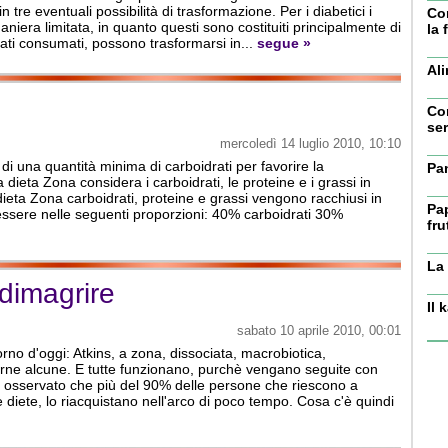
n tre eventuali possibilità di trasformazione. Per i diabetici i
Cor
aniera limitata, in quanto questi sono costituiti principalmente di
la 
ati consumati, possono trasformarsi in...
segue »
Ali
Co
se
mercoledì 14 luglio 2010, 10:10
di una quantità minima di carboidrati per favorire la
Pan
a dieta Zona considera i carboidrati, le proteine e i grassi in
 dieta Zona carboidrati, proteine e grassi vengono racchiusi in
Pap
essere nelle seguenti proporzioni: 40% carboidrati 30%
fru
La
 dimagrire
Il 
sabato 10 aprile 2010, 00:01
orno d'oggi: Atkins, a zona, dissociata, macrobiotica,
arne alcune. E tutte funzionano, purchè vengano seguite con
o osservato che più del 90% delle persone che riescono a
iete, lo riacquistano nell'arco di poco tempo. Cosa c'è quindi