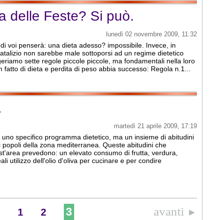
 delle Feste? Si può.
lunedì 02 novembre 2009, 11:32
 di voi penserà: una dieta adesso? impossibile. Invece, in
talizio non sarebbe male sottoporsi ad un regime dietetico
ggeriamo sette regole piccole piccole, ma fondamentali nella loro
n fatto di dieta e perdita di peso abbia successo: Regola n.1...
a
martedì 21 aprile 2009, 17:19
 uno specifico programma dietetico, ma un insieme di abitudini
i popoli della zona mediterranea. Queste abitudini che
st'area prevedono: un elevato consumo di frutta, verdura,
ali utilizzo dell'olio d'oliva per cucinare e per condire
avanti
3
1
2
►