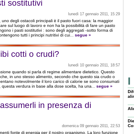
i sostitutivi
lunedì 17 gennaio 2011, 15:29
no degli ostacoli principali è il pasto fuori casa: la maggior
nzare sul luogo di lavoro e non ha la possibilità di fare un pasto
ngono i pasti sostitutivi : sono degli aggregati -sotto forma di
tengono tutti i principi nutritivi di cui...
segue »
ibi cotti o crudi?
lunedì 10 gennaio 2011, 18:57
ssione quando si parla di regime alimentare dietetico. Questo
riche, in uno stesso alimento, secondo che questo sia crudo o
I
aumentano notevolmente il loro carico di calorie se sono consumati
, questa verdura in base alla dose scelta, ha una...
segue »
Dif
ali
 assumerli in presenza di
Ali
Di
Co
domenica 09 gennaio 2011, 22:53
menti fonte di energia per il nostro organismo. La loro funzione