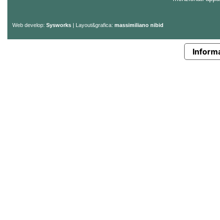
Web develop:
Sysworks
| Layout&grafica:
massimiliano nibid
Informa