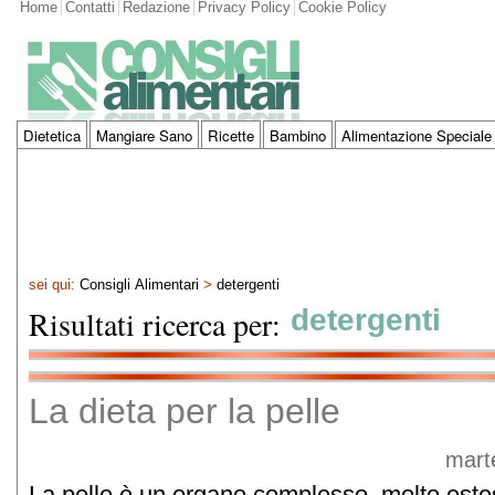
Home
Contatti
Redazione
Privacy Policy
Cookie Policy
Dietetica
Mangiare Sano
Ricette
Bambino
Alimentazione Speciale
sei qui:
Consigli Alimentari
>
detergenti
Risultati ricerca per:
detergenti
La dieta per la pelle
mart
La pelle è un organo complesso, molto estes