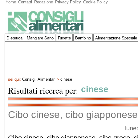
Home
Contatti
Redazione
Privacy Policy
Cookie Policy
Dietetica
Mangiare Sano
Ricette
Bambino
Alimentazione Speciale
sei qui:
Consigli Alimentari
>
cinese
Risultati ricerca per:
cinese
Cibo cinese, cibo giapponese
lune
Cibo cinese, cibo giapponese, cibo greco, c