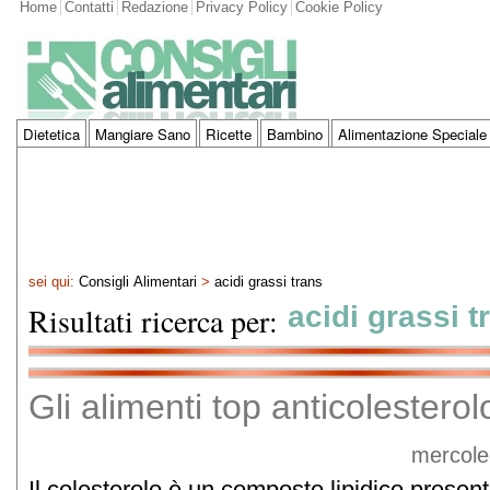
Home
Contatti
Redazione
Privacy Policy
Cookie Policy
Dietetica
Mangiare Sano
Ricette
Bambino
Alimentazione Speciale
sei qui:
Consigli Alimentari
>
acidi grassi trans
Risultati ricerca per:
acidi grassi t
Gli alimenti top anticolesterol
mercole
Il colesterolo è un composto lipidico presen