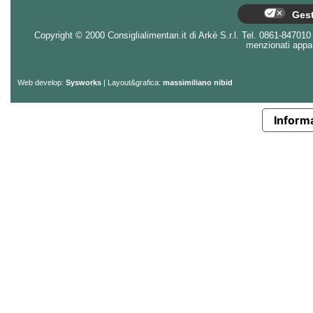
Gest
Copyright © 2000 Consiglialimentari.it di Arkè S.r.l. Tel. 0861-847010 - 
menzionati appart
Web develop:
Sysworks
| Layout&grafica:
massimiliano nibid
Informa